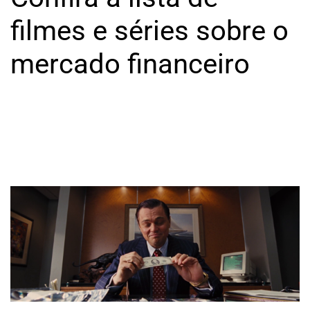
ESTAR
filmes e séries sobre o
mercado financeiro
NUTRIÇÃO
MODA
&
BELEZA
LIFESTYLE
EMPREENDEDORISMO
RELACIONAMENTO