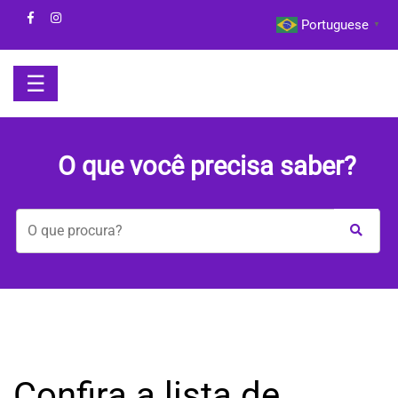
Skip
Portuguese
▼
to
content
☰
HOME
O que você precisa saber?
BOM
DIA
COM
A
MAYA
BEM-
Confira a lista de