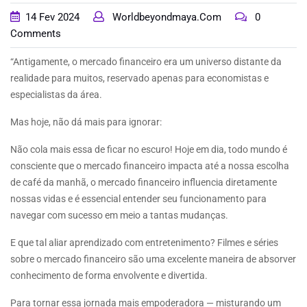
14
Fev
2024
Worldbeyondmaya.com
0
Comments
BLOG
“Antigamente, o mercado financeiro era um universo distante da
realidade para muitos, reservado apenas para economistas e
CONTACT
especialistas da área.
Mas hoje, não dá mais para ignorar:
Não cola mais essa de ficar no escuro! Hoje em dia, todo mundo é
consciente que o mercado financeiro impacta até a nossa escolha
de café da manhã, o mercado financeiro influencia diretamente
nossas vidas e é essencial entender seu funcionamento para
navegar com sucesso em meio a tantas mudanças.
E que tal aliar aprendizado com entretenimento? Filmes e séries
sobre o mercado financeiro são uma excelente maneira de absorver
conhecimento de forma envolvente e divertida.
Para tornar essa jornada mais empoderadora — misturando um