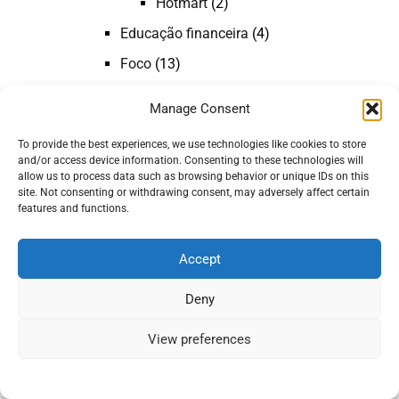
Hotmart
(2)
Educação financeira
(4)
Foco
(13)
Qualidade de vida
(2)
Manage Consent
Rede de Empreendedorismo
(3)
To provide the best experiences, we use technologies like cookies to store
Rotina
(3)
and/or access device information. Consenting to these technologies will
allow us to process data such as browsing behavior or unique IDs on this
Trabalho
(6)
site. Not consenting or withdrawing consent, may adversely affect certain
features and functions.
Fashion
(2)
Lifestyle
(14)
Accept
Eventos
(9)
Deny
Reino Unido
(8)
Gastronomia do Mundo
(3)
View preferences
Gastronomia Brasileira
(1)
Gastronomia Espanhola
(1)