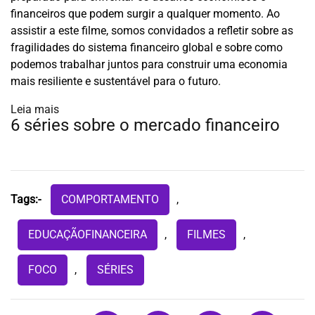
financeiros que podem surgir a qualquer momento. Ao
assistir a este filme, somos convidados a refletir sobre as
fragilidades do sistema financeiro global e sobre como
podemos trabalhar juntos para construir uma economia
mais resiliente e sustentável para o futuro.
:
Leia mais
6 séries sobre o mercado financeiro
Confira
a
lista
de
filmes
Tags:-
COMPORTAMENTO
,
e
séries
EDUCAÇÃOFINANCEIRA
,
FILMES
,
sobre
o
FOCO
,
SÉRIES
mercado
financeiro