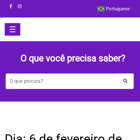
Skip
Portuguese
▼
to
content
☰
HOME
O que você precisa saber?
BOM
DIA
COM
A
MAYA
BEM-
Dia:
6 de fevereiro de