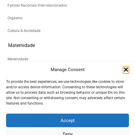
Fatores Racionais Inter-relacionados
Orgasmo
Cultura & Sociedade
Maternidade
Maternidade
Manage Consent
Sobre
To provide the best experiences, we use technologies like cookies to store
and/or access device information. Consenting to these technologies will
Quem somos
allow us to process data such as browsing behavior or unique IDs on this
site. Not consenting or withdrawing consent, may adversely affect certain
A Historia “World Beyond Maya”
features and functions.
Sobre Maya Dhurval
Accept
Nossos Patrocinadores
Deny