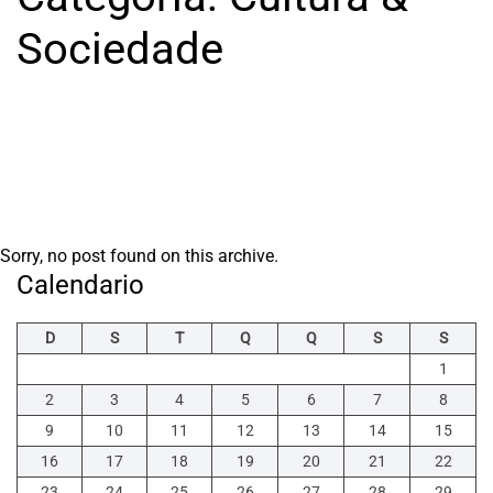
ESTAR
Sociedade
NUTRIÇÃO
MODA
&
BELEZA
Sorry, no post found on this archive.
Calendario
LIFESTYLE
D
S
T
Q
Q
S
S
1
2
3
4
5
6
7
8
EMPREENDEDORISMO
9
10
11
12
13
14
15
16
17
18
19
20
21
22
RELACIONAMENTO
23
24
25
26
27
28
29