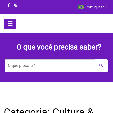
Skip
Portuguese
▼
to
content
☰
HOME
O que você precisa saber?
BOM
DIA
COM
A
MAYA
BEM-
Categoria:
Cultura &