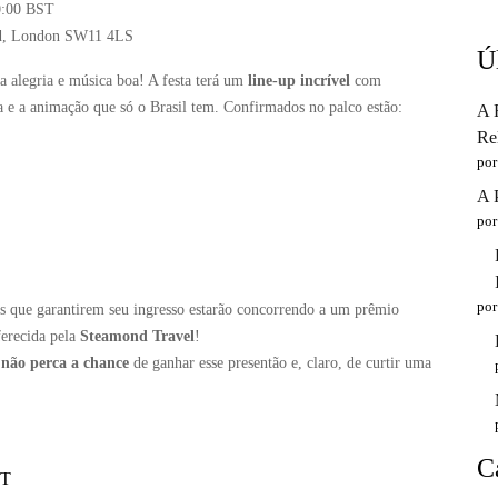
20:00 BST
oad, London SW11 4LS
Ú
a alegria e música boa! A festa terá um
line-up incrível
com
gia e a animação que só o Brasil tem. Confirmados no palco estão:
A 
Re
por
A 
por
por
s que garantirem seu ingresso estarão concorrendo a um prêmio
ferecida pela
Steamond Travel
!
,
não perca a chance
de ganhar esse presentão e, claro, de curtir uma
C
ST