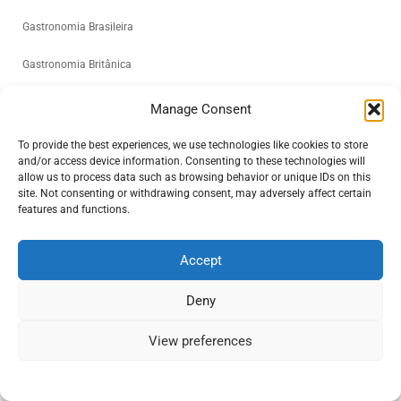
Gastronomia Brasileira
Gastronomia Britânica
Gastronomia Espanhola
Manage Consent
Gastronomia Italiana
To provide the best experiences, we use technologies like cookies to store
and/or access device information. Consenting to these technologies will
allow us to process data such as browsing behavior or unique IDs on this
Gastronomia Venezuelana
site. Not consenting or withdrawing consent, may adversely affect certain
features and functions.
Empreendedorismo
Accept
Comportamento
Deny
Rede de Empreendedorismo
Networking
View preferences
Educação financeira