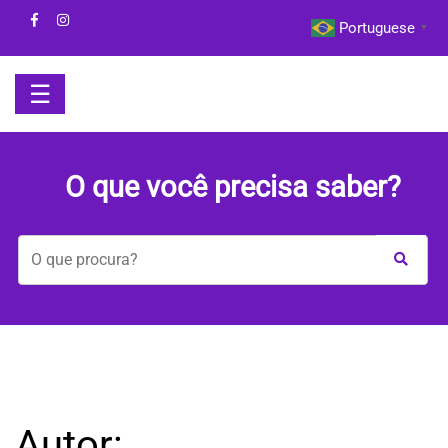
Skip
Portuguese
▼
to
content
☰
HOME
O que você precisa saber?
BOM
DIA
COM
A
MAYA
BEM-
Autor: