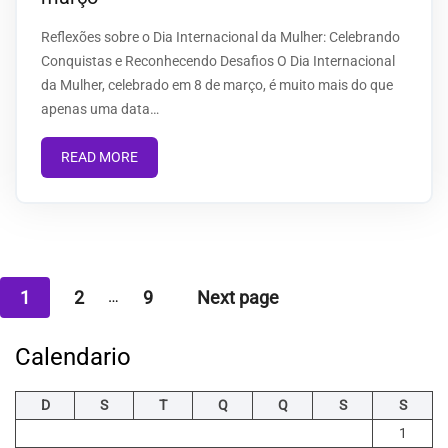
Reflexões sobre o Dia Internacional da Mulher: Celebrando
Conquistas e Reconhecendo Desafios O Dia Internacional
da Mulher, celebrado em 8 de março, é muito mais do que
apenas uma data…
READ MORE
Navegação
…
1
2
9
Next page
por
Calendario
posts
D
S
T
Q
Q
S
S
1