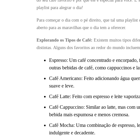
do seu café favorito e por que ele é especial para você. 
playlist para alegrar o dia!
Para começar o dia com o pé direito, que tal uma playlist 
aberto para as maravilhas que o dia tem a oferecer.
Explorando os Tipos de Café:
Existem muitos tipos difer
distintas. Alguns dos favoritos ao redor do mundo incluem
Espresso: Um café concentrado e encorpado, 
outras bebidas de café, como cappuccinos e lat
Café Americano: Feito adicionando água quen
suave e leve.
Café Latte: Feito com espresso e leite vapori
Café Cappuccino: Similar ao latte, mas com 
bebida mais espumosa e menos cremosa.
Café Mocha: Uma combinação de espresso, leit
indulgente e decadente.