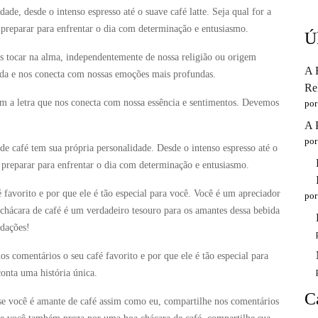
dade, desde o intenso espresso até o suave café latte. Seja qual for a
s preparar para enfrentar o dia com determinação e entusiasmo.
Ú
s tocar na alma, independentemente de nossa religião ou origem
A 
ada e nos conecta com nossas emoções mais profundas.
Re
m a letra que nos conecta com nossa essência e sentimentos. Devemos
por
A 
por
 café tem sua própria personalidade. Desde o intenso espresso até o
s preparar para enfrentar o dia com determinação e entusiasmo.
 favorito e por que ele é tão especial para você. Você é um apreciador
por
chácara de café é um verdadeiro tesouro para os amantes dessa bebida
ndações!
s comentários o seu café favorito e por que ele é tão especial para
onta uma história única.
C
se você é amante de café assim como eu, compartilhe nos comentários