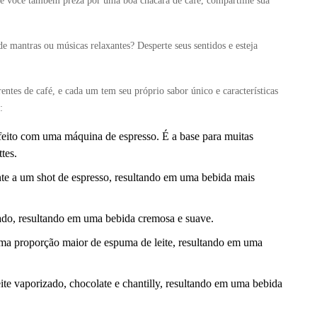
E se você também preza por uma boa chácara de café, compartilhe sua
de mantras ou músicas relaxantes? Desperte seus sentidos e esteja
entes de café, e cada um tem seu próprio sabor único e características
:
feito com uma máquina de espresso. É a base para muitas
tes.
te a um shot de espresso, resultando em uma bebida mais
zado, resultando em uma bebida cremosa e suave.
uma proporção maior de espuma de leite, resultando em uma
e vaporizado, chocolate e chantilly, resultando em uma bebida