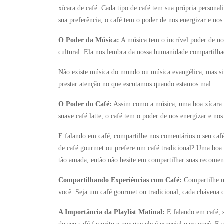
xícara de café. Cada tipo de café tem sua própria personali
sua preferência, o café tem o poder de nos energizar e no
O Poder da Música:
A música tem o incrível poder de no
cultural. Ela nos lembra da nossa humanidade compartilh
Não existe música do mundo ou música evangélica, mas si
prestar atenção no que escutamos quando estamos mal.
O Poder do Café:
Assim como a música, uma boa xícara de
suave café latte, o café tem o poder de nos energizar e no
E falando em café, compartilhe nos comentários o seu café
de café gourmet ou prefere um café tradicional? Uma boa 
tão amada, então não hesite em compartilhar suas recome
Compartilhando Experiências com Café:
Compartilhe no
você. Seja um café gourmet ou tradicional, cada chávena c
A Importância da Playlist Matinal:
E falando em café, 