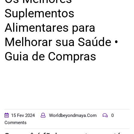
ESTAR
Suplementos
Alimentares para
NUTRIÇÃO
Melhorar sua Saúde •
MODA
Guia de Compras
&
BELEZA
LIFESTYLE
EMPREENDEDORISMO
15
Fev
2024
Worldbeyondmaya.com
0
Comments
RELACIONAMENTO