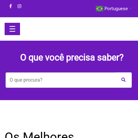
Skip
Portuguese
▼
to
content
☰
HOME
O que você precisa saber?
BOM
DIA
COM
A
MAYA
BEM-
Os Melhores