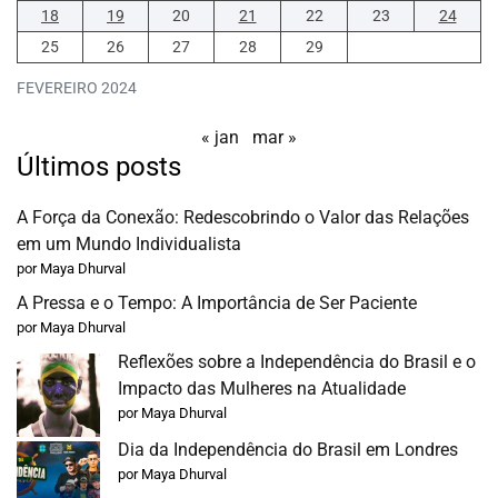
18
19
20
21
22
23
24
25
26
27
28
29
FEVEREIRO 2024
« jan
mar »
Últimos posts
A Força da Conexão: Redescobrindo o Valor das Relações
em um Mundo Individualista
por Maya Dhurval
A Pressa e o Tempo: A Importância de Ser Paciente
por Maya Dhurval
Reflexões sobre a Independência do Brasil e o
Impacto das Mulheres na Atualidade
por Maya Dhurval
Dia da Independência do Brasil em Londres
por Maya Dhurval