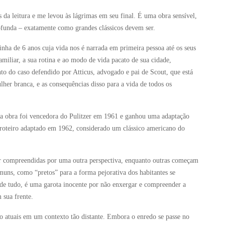
 leitura e me levou às lágrimas em seu final. É uma obra sensível,
rofunda – exatamente como grandes clássicos devem ser.
tinha de 6 anos cuja vida nos é narrada em primeira pessoa até os seus
miliar, a sua rotina e ao modo de vida pacato de sua cidade,
do caso defendido por Atticus, advogado e pai de Scout, que está
r branca, e as consequências disso para a vida de todos os
 a obra foi vencedora do Pulitzer em 1961 e ganhou uma adaptação
roteiro adaptado em 1962, considerado um clássico americano do
er compreendidas por uma outra perspectiva, enquanto outras começam
muns, como “pretos” para a forma pejorativa dos habitantes se
 de tudo, é uma garota inocente por não enxergar e compreender a
 sua frente.
o atuais em um contexto tão distante. Embora o enredo se passe no