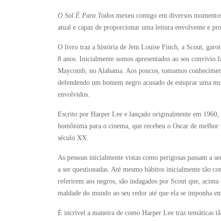
O Sol É Para Todos
mexeu comigo em diversos momentos da
atual e capaz de proporcionar uma leitura envolvente e p
O livro traz a história de Jem Louise Finch, a Scout, garo
8 anos. Inicialmente somos apresentados ao seu convívio fa
Maycomb, no Alabama. Aos poucos, tomamos conhecimento 
defendendo um homem negro acusado de estuprar uma mulhe
envolvidos.
Escrito por Harper Lee e lançado originalmente em 1960,
homônima para o cinema, que recebeu o Oscar de melhor 
século XX.
As pessoas inicialmente vistas como perigosas passam a s
a ser questionadas. Até mesmo hábitos inicialmente tão co
referirem aos negros, são indagados por Scout que, acima
maldade do mundo ao seu redor até que ela se imponha em
É incrível a maneira de como Harper Lee traz temáticas tã