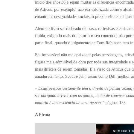
início dos anos 30 e sejam muitas as diferenças encontrad
de Atticus, por exemplo, não era valorizada como é atualm
entanto, as desigualdades sociais, o preconceito e as injus
Além do livro ser recheado de frases reflexivas e ensiname
fluida, exigindo mais do leitor por seu conteúdo, não por 
parte final, quando o julgamento de Tom Robinson tem iní
Foi impossível não me apaixonar pelas personagens, princi
figura mais admirável da obra por toda sua integridade e s
mais difíceis de serem tomadas. É a visão de Atticus que t
amadurecimento. Scout e Jem, assim como Dill, melhor am
– Essas pessoas certamente têm o direito de pensar assim, 
ser obrigado a viver com os outros, tenho de conviver co
maioria é a consciência de uma pessoa.”
páginas 135
A Firma