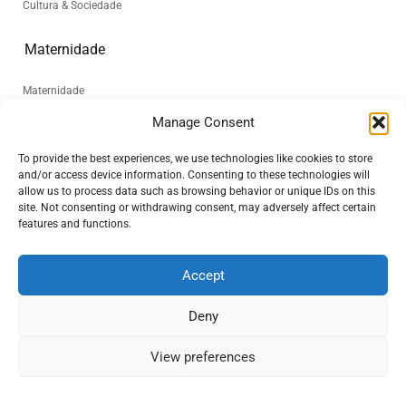
Cultura & Sociedade
Maternidade
Maternidade
Manage Consent
Sobre
To provide the best experiences, we use technologies like cookies to store
and/or access device information. Consenting to these technologies will
Quem somos
allow us to process data such as browsing behavior or unique IDs on this
site. Not consenting or withdrawing consent, may adversely affect certain
A Historia “World Beyond Maya”
features and functions.
Sobre Maya Dhurval
Accept
Nossos Patrocinadores
Deny
Seja um colunista
View preferences
Twitter
Google+
Facebook
YouTube