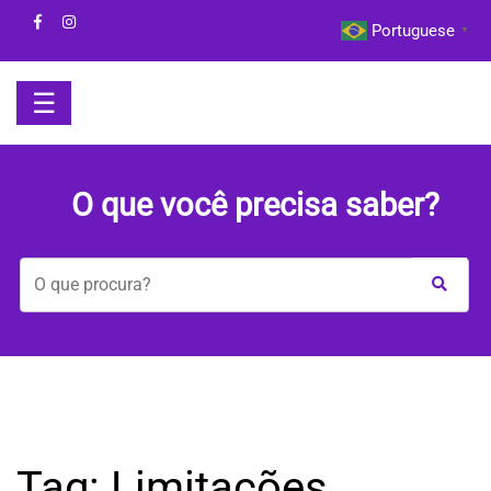
Skip
Portuguese
▼
to
content
☰
HOME
O que você precisa saber?
BOM
DIA
COM
A
MAYA
BEM-
Tag:
Limitações