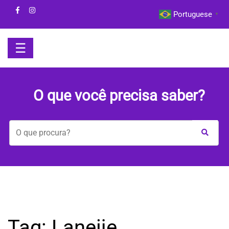
Skip
Portuguese
▼
to
content
☰
HOME
O que você precisa saber?
BOM
DIA
COM
A
MAYA
BEM-
Tag:
Laneije