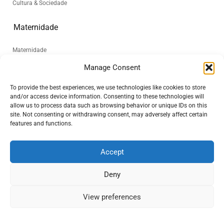
Cultura & Sociedade
Maternidade
Maternidade
Manage Consent
Sobre
To provide the best experiences, we use technologies like cookies to store
and/or access device information. Consenting to these technologies will
Quem somos
allow us to process data such as browsing behavior or unique IDs on this
site. Not consenting or withdrawing consent, may adversely affect certain
A Historia “World Beyond Maya”
features and functions.
Sobre Maya Dhurval
Accept
Nossos Patrocinadores
Deny
Seja um colunista
View preferences
Twitter
Google+
Facebook
YouTube